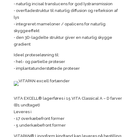
• naturlig incisal translucens for god lystransmission
• overfladestruktur til naturlig diffusion og refleksion af
lys
• integreret mameloner / opalicens for naturlig
skyggeeffekt
• den 3D-lagdelte struktur giver en naturlig skygge
gradient
Ideel proteseløsning til:
• hel- og partielle proteser
• implantatunderstøttede proteser
VITA EXCELL® lagerføres i 15 VITA Classical A – D farver
(B1 undtaget)
Leveres i
• 17 overkæbefront former
• 5 underkæbefront former
VITAPAN® Lingoform kindtand kan leveres på bestilling.