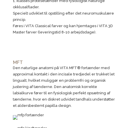
1. klasses protesetænder med fysiologisk naturlige
okklusalflader.
Specielt udviklet til opstilling efter det neuromuskulære
princip.
Føres i VITA Classical farver og kan hjemtages i VITA 3D
Master farver (leveringstid 8-10 arbejdsdage).
MFT
Den naturlige anatomi på VITA MFT® fortænder med
approximal kontakt i den incisale tredjedel er trukket let
lingualt, hvilket muliggør en problemfri og organisk
justering af tænderne. Den anatomisk korrekte
labialkurve fører til en fysiologisk perfekt opsætning af
tænderne, hvor en diskret udvidet tandhals understøtter
et aldersbestemt papilla design.