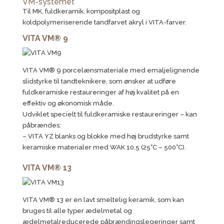
VM-systemet
Til MK, fuldkeramik, kompositplast og
koldpolymeriserende tandfarvet akryl i VITA-farver.
VITA VM® 9
VITA VM® 9 porcelænsmateriale med emaljelignende
slidstyrke til tandteknikere, som ønsker at udføre
fuldkeramiske restaureringer af høj kvalitet på en
effektiv og økonomisk måde.
Udviklet specielt til fuldkeramiske restaureringer – kan
påbrændes:
– VITA YZ blanks og blokke med høj brudstyrke samt
keramiske materialer med WAK 10,5 (25°C – 500°C).
VITA VM® 13
VITA VM® 13 er en lavt smeltelig keramik, som kan
bruges til alle typer ædelmetal og
ædelmetalreducerede påbrændingslegeringer samt