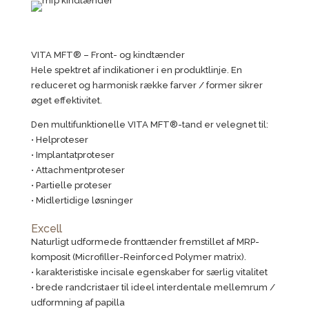
VITA MFT® – Front- og kindtænder
Hele spektret af indikationer i en produktlinje. En
reduceret og harmonisk række farver / former sikrer
øget effektivitet.
Den multifunktionelle VITA MFT®-tand er velegnet til:
• Helproteser
• Implantatproteser
• Attachmentproteser
• Partielle proteser
• Midlertidige løsninger
Excell
Naturligt udformede fronttænder fremstillet af MRP-
komposit (Microfiller-Reinforced Polymer matrix).
• karakteristiske incisale egenskaber for særlig vitalitet
• brede randcristaer til ideel interdentale mellemrum /
udformning af papilla