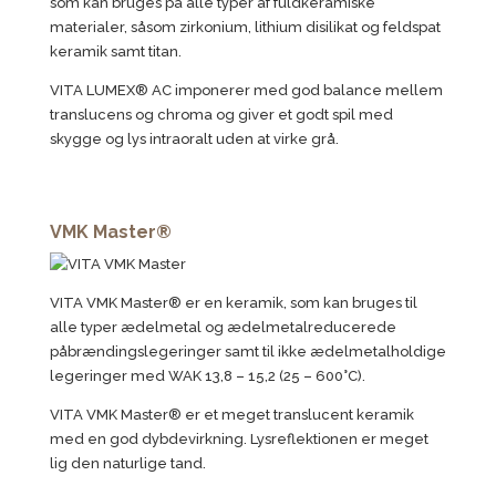
som kan bruges på alle typer af fuldkeramiske
materialer, såsom zirkonium, lithium disilikat og feldspat
keramik samt titan.
VITA LUMEX® AC imponerer med god balance mellem
translucens og chroma og giver et godt spil med
skygge og lys intraoralt uden at virke grå.
VMK Master®
VITA VMK Master® er en keramik, som kan bruges til
alle typer ædelmetal og ædelmetalreducerede
påbrændingslegeringer samt til ikke ædelmetalholdige
legeringer med WAK 13,8 – 15,2 (25 – 600°C).
VITA VMK Master® er et meget translucent keramik
med en god dybdevirkning. Lysreflektionen er meget
lig den naturlige tand.