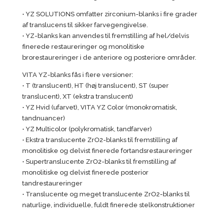
• YZ SOLUTIONS omfatter zirconium-blanks i fire grader
af translucens til sikker farvegengivelse.
• YZ-blanks kan anvendes til fremstilling af hel/delvis
finerede restaureringer og monolitiske
brorestaureringer i de anteriore og posteriore områder.
VITA YZ-blanks fås i flere versioner:
• T (translucent), HT (høj translucent), ST (super
translucent), XT (ekstra translucent)
• YZ Hvid (ufarvet), VITA YZ Color (monokromatisk,
tandnuancer)
• YZ Multicolor (polykromatisk, tandfarver)
• Ekstra translucente ZrO2-blanks til fremstilling af
monolitiske og delvist finerede fortandsrestaureringer
• Supertranslucente ZrO2-blanks til fremstilling af
monolitiske og delvist finerede posterior
tandrestaureringer
• Translucente og meget translucente ZrO2-blanks til
naturlige, individuelle, fuldt finerede stelkonstruktioner