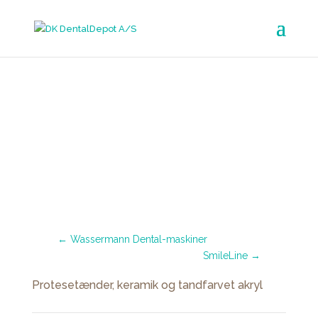
Search Button
Search for:
Vita Zahnfabrik
←
Wassermann Dental-maskiner
SmileLine
→
Protesetænder, keramik og tandfarvet akryl