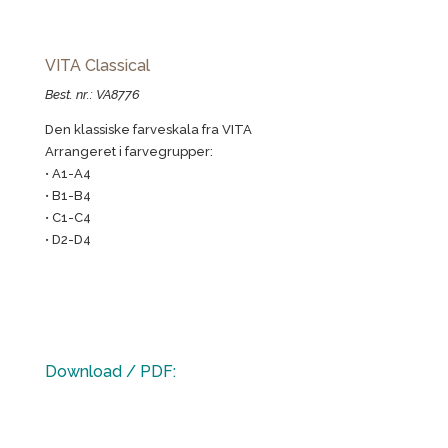
VITA Classical
Best. nr.: VA8776
Den klassiske farveskala fra VITA
Arrangeret i farvegrupper:
• A1-A4
• B1-B4
• C1-C4
• D2-D4
Download / PDF: