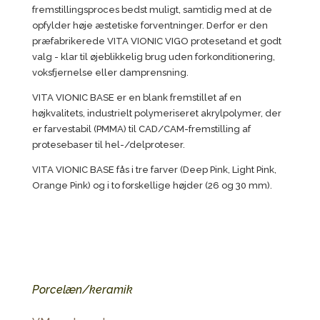
fremstillingsproces bedst muligt, samtidig med at de
opfylder høje æstetiske forventninger. Derfor er den
præfabrikerede VITA VIONIC VIGO protesetand et godt
valg - klar til øjeblikkelig brug uden forkonditionering,
voksfjernelse eller damprensning.
VITA VIONIC BASE er en blank fremstillet af en
højkvalitets, industrielt polymeriseret akrylpolymer, der
er farvestabil (PMMA) til CAD/CAM-fremstilling af
protesebaser til hel-/delproteser.
VITA VIONIC BASE fås i tre farver (Deep Pink, Light Pink,
Orange Pink) og i to forskellige højder (26 og 30 mm).
Porcelæn/keramik