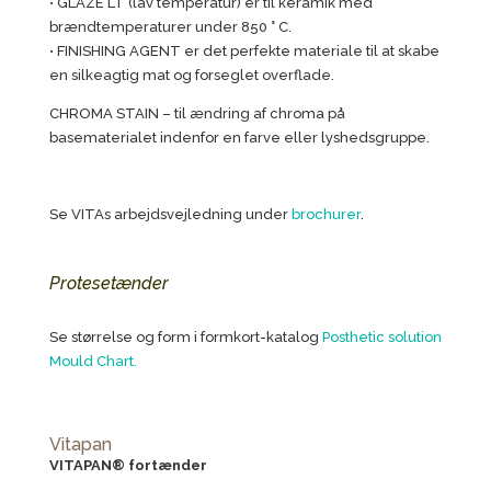
• GLAZE LT (lav temperatur) er til keramik med
brændtemperaturer under 850 ° C.
• FINISHING AGENT er det perfekte materiale til at skabe
en silkeagtig mat og forseglet overflade.
CHROMA STAIN – til ændring af chroma på
basematerialet indenfor en farve eller lyshedsgruppe.
Se VITAs arbejdsvejledning under
brochurer
.
Protesetænder
Se størrelse og form i formkort-katalog
Posthetic solution
Mould Chart.
Vitapan
VITAPAN® fortænder