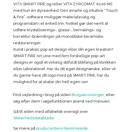
VITA SMART.FIRE og/eller VITA ZYRCOMAT 6100 MS
med kun én styreenhed. Den smarte og intuitive “Touch
& Fire”-software muliggør materialevalg og
programstart i et enkelt trin, hvilket gør det nemt at
udføre krystalliserings-, glasur-, bemalings- og
korrektur-brændinger på monolitiske keramiske
restaureringer.
Kunst i praksis: pop art design eller din egen kreation?
SMART.FIRE Art Line med fem forskellige pop-art
designs er også et virkelig stilfuldt blikfang på klinikken
eller laboratoriet. Har du dit eget designønske, eller vil
du gerne have dit logo med på SMART.FIRE, har du
mulighed for at skabe din helt egen ovn
Find vejledning i brug på siden
Brugsanvisninger
, eller
søg efter dem i søgefunktionen øverst ved menuen.
Gå til siden med alfabetisk oversigt over
Sikkerhedsdatablade
.
Se mere på
producentens hjemmeside.