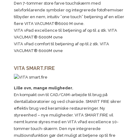
Den 7-tommer store farve touchskærm med
selvforklarende symboler og integrerede fotofremviser
tilbyder en nem, intuitiv ”one touch” betjening af en eller
flere VITA VACUMAT®6000 M ovne.
VITA vPad excellence til betjening af op til 4 stk. VITA
VACUMAT® 6000M ovne
VITA vPad comfort til betjening af op til 2 stk. VITA
VACUMAT® 6000M ovne
VITA SMART.FIRE
Lille ovn, mange muligheder.
En kompakt ovn til CAD/CAM-arbejde til brug på
dentallaboratorier og ved chairside. SMART FIRE sikrer
effektiv brug ved keramiske restaureringer. Ny
styreenhed – nye muligheder. VITA SMART.FIRE vil
nemt kunne styres med en VITA vPad excellence 10-
tommer touch-skærm. Den nye integrerede
multiovnsfunktion gør det muligt at betjene op til fire