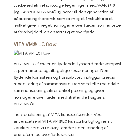
til ikke ædelmetalholdige legeringer med WAK 13,8
(25-600ºC). VITA VM® 13 hører til den generation af
påbrændingskeramik, som er meget finstruktureret,
hvilket giver meget homogene overflader, som er lette
at forarbejde til en ensartet glat overflade.
VITA VM® LC flow
VITA VM LC-flow er en flydende, lyshærdende komposit
til permanente og aftagelige restaureringer. Den
flydende konsistens og høj stabilitet muliggør præcis
modellering af sammensatte. Den specielle materiale-
sammensætning sikrer enkel polering og giver
homogene overflader med strålende højglans.
VITA VM®LC
Individualisering af VITA kunststoftænder. Ved
anvendelse af VITA VM®LC kan du hurtigt og nemt
karakterisere VITA akryltænder uden ændring af
grundform og overfladestruktur.