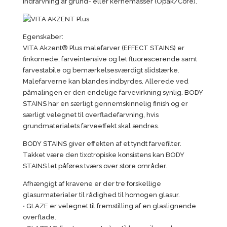
indfarvning af grund- eller kernemasser (Opak/Core).
Egenskaber:
VITA Akzent® Plus malefarver (EFFECT STAINS) er
finkornede, farveintensive og let fluorescerende samt
farvestabile og bemærkelsesværdigt slidstærke.
Malefarverne kan blandes indbyrdes. Allerede ved
påmalingen er den endelige farvevirkning synlig. BODY
STAINS har en særligt gennemskinnelig finish og er
særligt velegnet til overfladefarvning, hvis
grundmaterialets farveeffekt skal ændres.
BODY STAINS giver effekten af et tyndt farvefilter.
Takket være den tixotropiske konsistens kan BODY
STAINS let påføres tværs over store områder.
Afhængigt af kravene er der tre forskellige
glasurmaterialer til rådighed til homogen glasur.
• GLAZE er velegnet til fremstilling af en glaslignende
overflade.