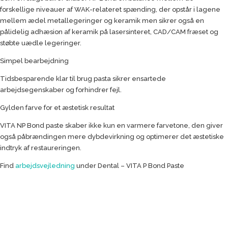
forskellige niveauer af WAK-relateret spænding, der opstår i lagene
mellem ædel metallegeringer og keramik men sikrer også en
pålidelig adhæsion af keramik på lasersinteret, CAD/CAM fræset og
støbte uædle legeringer.
Simpel bearbejdning
Tidsbesparende klar til brug pasta sikrer ensartede
arbejdsegenskaber og forhindrer fejl.
Gylden farve for et æstetisk resultat
VITA NP Bond paste skaber ikke kun en varmere farvetone, den giver
også påbrændingen mere dybdevirkning og optimerer det æstetiske
indtryk af restaureringen.
Find
arbejdsvejledning
under Dental – VITA P Bond Paste